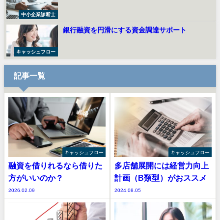
中小企業診断士
銀行融資を円滑にする資金調達サポート
キャッシュフロー
記事一覧
キャッシュフロー
キャッシュフロー
融資を借りれるなら借りた
多店舗展開には経営力向上
方がいいのか？
計画（B類型）がおススメ
2026.02.09
2024.08.05