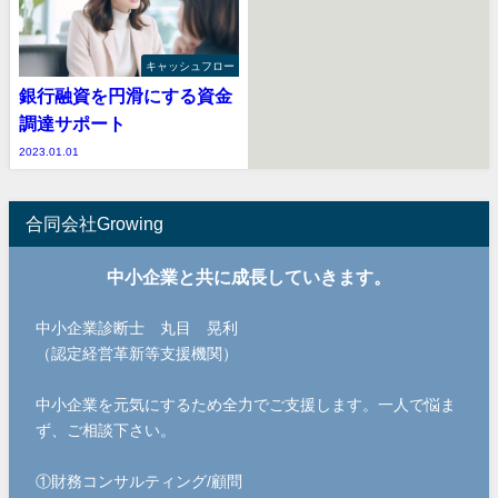
キャッシュフロー
銀行融資を円滑にする資金
調達サポート
2023.01.01
合同会社Growing
中小企業と共に成長していきます。
中小企業診断士 丸目 晃利
（認定経営革新等支援機関）
中小企業を元気にするため全力でご支援します。一人で悩ま
ず、ご相談下さい。
①財務コンサルティング/顧問