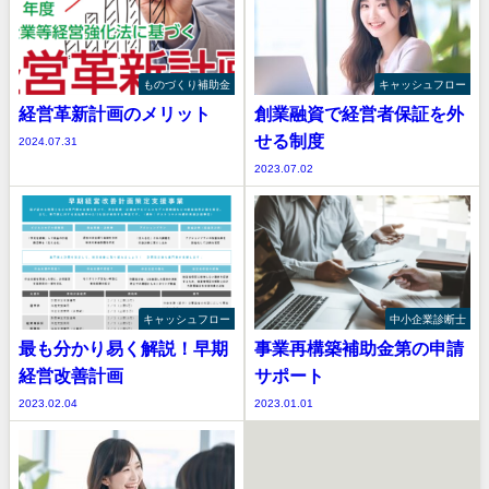
ものづくり補助金
キャッシュフロー
経営革新計画のメリット
創業融資で経営者保証を外
せる制度
2024.07.31
2023.07.02
キャッシュフロー
中小企業診断士
最も分かり易く解説！早期
事業再構築補助金第の申請
経営改善計画
サポート
2023.02.04
2023.01.01